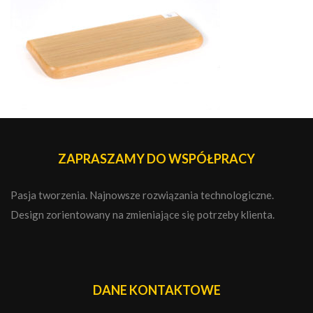
ZAPRASZAMY DO WSPÓŁPRACY
Pasja tworzenia. Najnowsze rozwiązania technologiczne.
Design zorientowany na zmieniające się potrzeby klienta.
DANE KONTAKTOWE