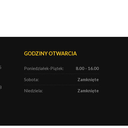
GODZINY OTWARCIA
5
Poniedziałek-Piątek:
8.00 - 16.00
Sobota:
Zamknięte
8
Niedziela:
Zamknięte