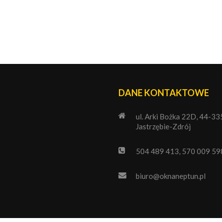
DANE KONTAKTOWE
ul. Arki Bożka 22D, 44-33
Jastrzębie-Zdrój
504 489 413, 570 009 59
biuro@oknaneptun.pl