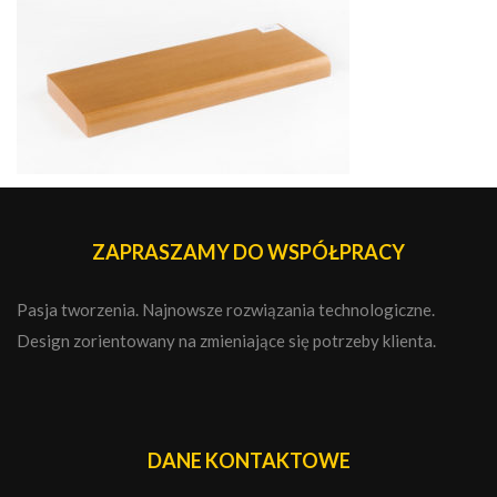
ZAPRASZAMY DO WSPÓŁPRACY
Pasja tworzenia. Najnowsze rozwiązania technologiczne.
Design zorientowany na zmieniające się potrzeby klienta.
DANE KONTAKTOWE