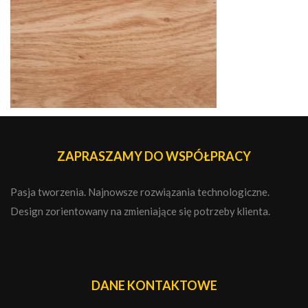
ZAPRASZAMY DO WSPÓŁPRACY
Pasja tworzenia. Najnowsze rozwiązania technologiczne.
Design zorientowany na zmieniające się potrzeby klienta.
DANE KONTAKTOWE