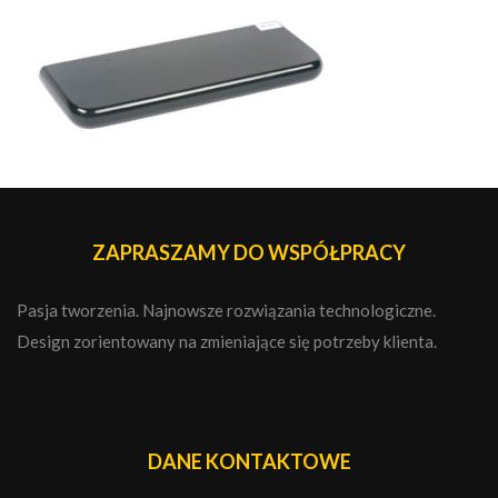
ZAPRASZAMY DO WSPÓŁPRACY
Pasja tworzenia. Najnowsze rozwiązania technologiczne.
Design zorientowany na zmieniające się potrzeby klienta.
DANE KONTAKTOWE