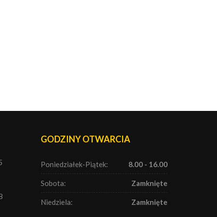
GODZINY OTWARCIA
5
Poniedziałek-Piątek:
8.00 - 16.00
Sobota:
Zamknięte
8
Niedziela:
Zamknięte