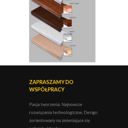
ZAPRASZAMY DO
WSPÓŁPRACY
Pasja tworzenia. Najnowsze
rozwiązania technologiczne. Design
zorientowany na zmieniające się