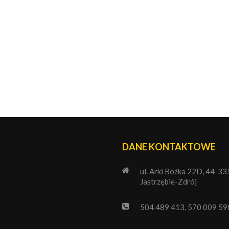
DANE KONTAKTOWE
ul. Arki Bożka 22D, 44-33
Jastrzębie-Zdrój
504 489 413, 570 009 59