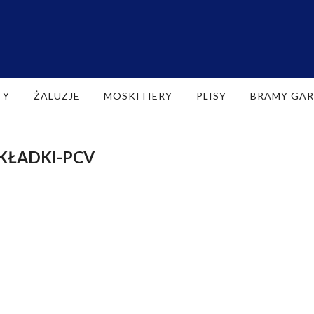
TY
ŻALUZJE
MOSKITIERY
PLISY
BRAMY GA
KŁADKI-PCV