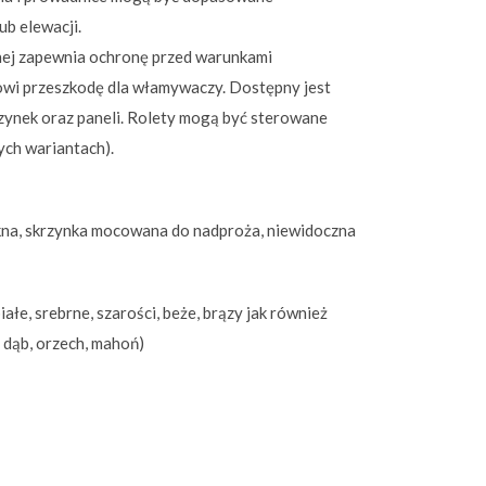
ub elewacji.
ej zapewnia ochronę przed warunkami
owi przeszkodę dla włamywaczy. Dostępny jest
zynek oraz paneli. Rolety mogą być sterowane
nych wariantach).
na, skrzynka mocowana do nadproża, niewidoczna
iałe, srebrne, szarości, beże, brązy jak również
 dąb, orzech, mahoń)