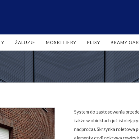
TY
ŻALUZJE
MOSKITIERY
PLISY
BRAMY GA
System do zastosowania przed
także w obiektach już istniejąc
nadproża). Skrzynka roletowa p
elementy czyli pokrywa rewizy