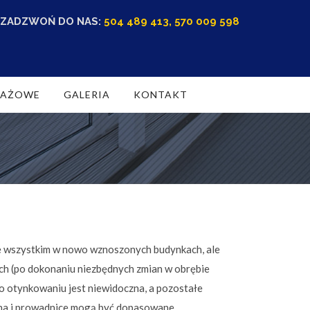
ZADZWOŃ DO NAS:
504 489 413, 570 009 598
RAŻOWE
GALERIA
KONTAKT
e wszystkim w nowo wznoszonych budynkach, ale
ych (po dokonaniu niezbędnych zmian w obrębie
o otynkowaniu jest niewidoczna, a pozostałe
jna i prowadnice mogą być dopasowane